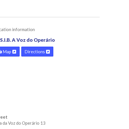
cation information
S.I.B. A Voz do Operário
Map
Directions
reet
a da Voz do Operário 13