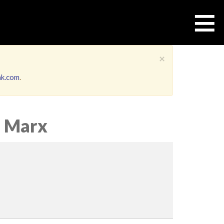
≡
×
ak.com
.
l Marx